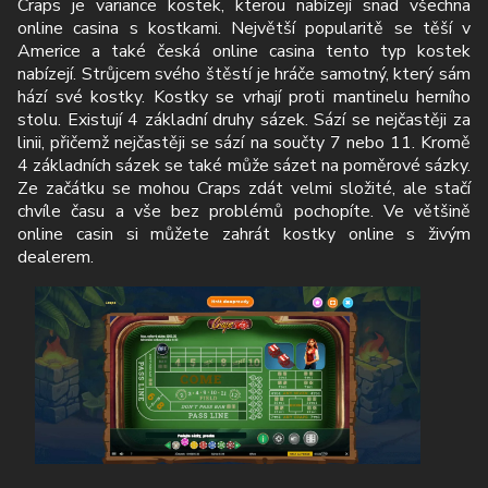
Craps je variance kostek, kterou nabízejí snad všechna
onlіnе cаsіnа s kоstkаmі. Největší popularitě se těší v
Americe a také česká online casina tento typ kostek
nabízejí. Strůjcem svého štěstí je hráče samotný, který sám
hází své kostky. Kostky se vrhají proti mantinelu herního
stolu. Existují 4 základní druhy sázek. Sází se nejčastěji za
linii, přičemž nejčastěji se sází na součty 7 nebo 11. Kromě
4 základních sázek se také může sázet na poměrové sázky.
Ze začátku se mohou Craps zdát velmi složité, ale stačí
chvíle času a vše bez problémů pochopíte. Ve většině
online casin si můžete zahrát kostky online s živým
dealerem.