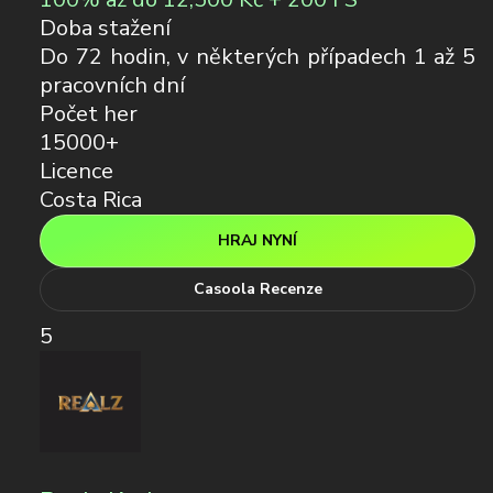
Doba stažení
Do 72 hodin, v některých případech 1 až 5
pracovních dní
Počet her
15000+
Licence
Costa Rica
HRAJ NYNÍ
Casoola Recenze
5