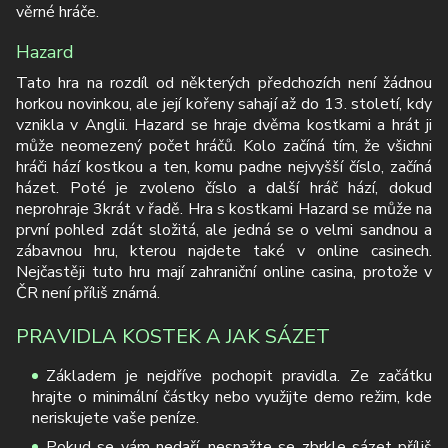
věrné hráče.
Hazard
Tato hra na rozdíl od některých předchozích není žádnou
horkou novinkou, ale její kořeny sahají až do 13. století, kdy
vznikla v Anglii. Hazard se hraje dvěma kostkami a hrát ji
může neomezený počet hráčů. Kolo začíná tím, že všichni
hráči hází kostkou a ten, komu padne nejvyšší číslo, začíná
házet. Poté je zvoleno číslo a další hráč hází, dokud
neprohraje 3krát v řadě. Hra s kostkami Hazard se může na
první pohled zdát složitá, ale jedná se o velmi sandnou a
zábavnou hru, kterou najdete také v online casinech.
Nejčastěji tuto hru mají zahraniční online casina, protože v
ČR není příliš známá.
РRАVІDLА KОSTЕK А JАK SÁZЕT
Základem je nejdříve pochopit pravidla. Ze začátku
hrajte o minimální částky nebo využijte demo režim, kde
neriskujete vaše peníze.
Pokud se vám nedaří, nesnažte se zbrkle sázet příliš