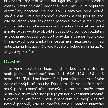
Název této hry je původně portugalský a jedná se o variaci
kostek, které vychází, podobně jako Bac Bo, z populární
karetní hry baccarat. Ve hře jsou 3 sázková pole, velké,
malé a esa. Hraje se pomocí 3 kostek a esa jsou situace,
kdy na všech kostkách padne jednička. Velké a malé pole
jsou rozdělena podle výše součtu kostek. U sázek na velké
a malé bývají výplaty obvykle vyšší. Díky tomuto rozdělení
je trochu jednodušší pochopit pravidla a vše se točí okolo
tří sázkových polí. Banka Francesca není mezi českými hráči
příliš známá hra, ale má svoje kouzlo a pokud na ni narazíte,
stojí za vyzkoušení.
Ricochet
Tato verze kostek se hraje se třemi kostkami a cílem je
hodit jednu z kombinací čísel 111, 666, 126, 136, 146
nebo 156. Tyto kombinace čísel jsou výherní a zajistí vám
výhry dle výplatní tabulky. Díky tomu, že se snažíte trefit
malý počet konkrétních číselných kombinací, může jedno
herní kolo trvat déle, než je u jiných her s kostkami obvyklé.
Ricochet je oblíbenou hrou především ve svojí klasické
fyzické podobě, kdy se tradičně hraje u malého kulatého