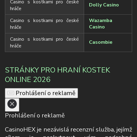
Casino s kostkami pro české
Dolly Casino
hráče
Casino s kostkami pro české
Wazamba
Casino
hráče
Casino s kostkami pro české
Casombie
hráče
STRÁNKY PRO HRANÍ KOSTEK
ONLINE 2026
Prohlášení o reklamě
Prohlášení o reklamě
CasinoHEX je nezávislá recenzní služba, jejímž