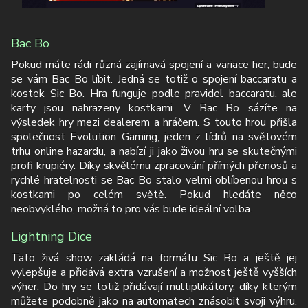
Bac Bo
Pokud máte rádi různá zajímavá spojení a variace her, bude
se vám Bac Bo líbit. Jedná se totiž o spojení baccaratu a
kostek Sic Bo. Hra funguje podle pravidel baccaratu, ale
karty jsou nahrazeny kostkami. V Bac Bo sázíte na
výsledek hry mezi dealerem a hráčem. S touto hrou přišla
společnost Evolution Gaming, jeden z lídrů na světovém
trhu online hazardu, a nabízí ji jako živou hru se skutečnými
profi krupiéry. Díky skvělému zpracování přímých přenosů a
rychlé hratelnosti se Bac Bo stalo velmi oblíbenou hrou s
kostkami po celém světě. Pokud hledáte něco
neobvyklého, možná to pro vás bude ideální volba.
Lightning Dice
Tato živá show zakládá na formátu Sic Bo a ještě jej
vylepšuje a přidává extra vzrušení a možnost ještě vyšších
výher. Do hry se totiž přidávají multiplikátory, díky kterým
můžete podobně jako na automatech znásobit svoji výhru.