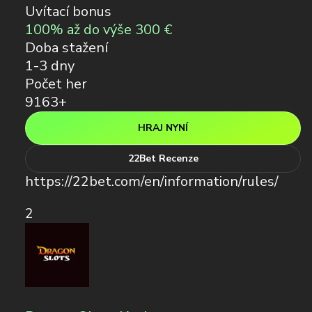
Uvítací bonus
100% až do výše 300 €
Doba stažení
1-3 dny
Počet her
9163+
HRAJ NYNÍ
22Bet Recenze
https://22bet.com/en/information/rules/
2