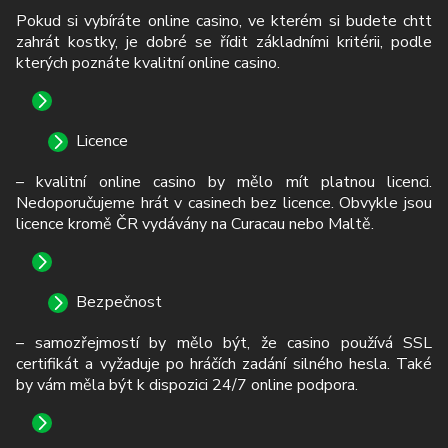
Pokud si vybíráte online casino, ve kterém si budete chtt
zahrát kostky, je dobré se řídit základními kritérii, podle
kterých poznáte kvalitní online casino.
Lісеnсе
– kvalitní online casino by mělo mít platnou licenci.
Nedoporučujeme hrát v casinech bez licence. Obvykle jsou
licence kromě ČR vydávány na Curacau nebo Maltě.
Веzреčnоst
– samozřejmostí by mělo být, že casino používá SSL
certifikát a vyžaduje po hráčích zadání silného hesla. Také
by vám měla být k dispozici 24/7 online podpora.