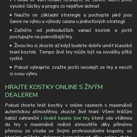
vysoké částky a progru co nejdříve dohnat.
Naučte se základní strategie a pochopte jaké jsou
šance na výhru a výhody casina u jednotlivých strategií.
Začněte od jednodušších variací kostek a poté
postupujte na pokročilejší hry.
Živou hru si zkuste až když budete dobře umět klasické
hraní kostek. Tempo živé hry může být na nováčky příliš
rychlé.
Pokud vyhrajete, zvažte jestli neodejít ze hry a nevzít
si svou výhru.
НRАJTЕ KОSTKУ ОNLІNЕ S ŽІVÝM
DЕАLЕRЕM
Pokud chcete hrát kostky v online casinech s maximálně
autentickou atmosférou, zkuste živé hraní. Všem hráčům
nabízí zahraniční i
české kasino live hry
, které vás vtáhnou
do hry v maximálně reálné atmosféře díky přímému
přenosu ze studia se živými profesionálními krupiéry, se