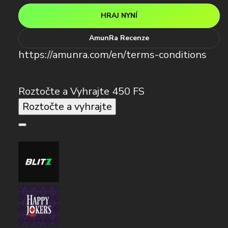
HRAJ NYNÍ
AmunRa Recenze
https://amunra.com/en/terms-conditions
Roztočte a Vyhrajte 450 FS
Roztočte a vyhrajte