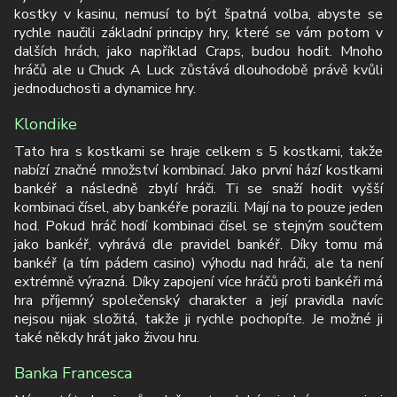
kostky v kasinu, nemusí to být špatná volba, abyste se
rychle naučili základní principy hry, které se vám potom v
dalších hrách, jako například Craps, budou hodit. Mnoho
hráčů ale u Chuck A Luck zůstává dlouhodobě právě kvůli
jednoduchosti a dynamice hry.
Klondike
Tato hra s kostkami se hraje celkem s 5 kostkami, takže
nabízí značné množství kombinací. Jako první hází kostkami
bankéř a následně zbylí hráči. Ti se snaží hodit vyšší
kombinaci čísel, aby bankéře porazili. Mají na to pouze jeden
hod. Pokud hráč hodí kombinaci čísel se stejným součtem
jako bankéř, vyhrává dle pravidel bankéř. Díky tomu má
bankéř (a tím pádem casino) výhodu nad hráči, ale ta není
extrémně výrazná. Díky zapojení více hráčů proti bankéři má
hra příjemný společenský charakter a její pravidla navíc
nejsou nijak složitá, takže ji rychle pochopíte. Je možné ji
také někdy hrát jako živou hru.
Banka Francesca