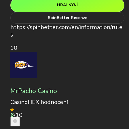
HRAJ NYNÍ
SpinBetter Recenze
https://spinbetter.com/en/information/rule
s
10
MrPacho Casino
CasinoHEX hodnocení
6
/10