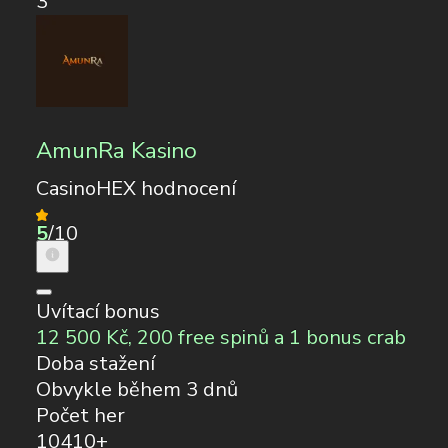
3
AmunRa Kasino
CasinoHEX hodnocení
5
/10
Uvítací bonus
12 500 Kč, 200 free spinů a 1 bonus crab
Doba stažení
Obvykle během 3 dnů
Počet her
10410+