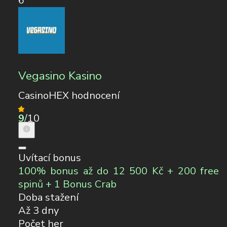
6
Vegasino Kasino
CasinoHEX hodnocení
9
/10
Uvítací bonus
100% bonus až do 12 500 Kč + 200 free
spinů + 1 Bonus Crab
Doba stažení
Až 3 dny
Počet her