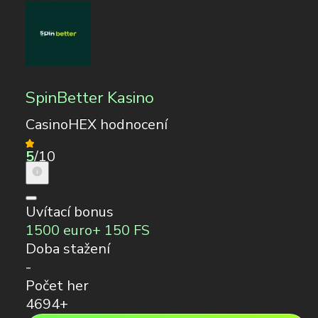
SpinBetter Kasino
CasinoHEX hodnocení
5
/10
Uvítací bonus
1500 euro+ 150 FS
Doba stažení
-
Počet her
4694+