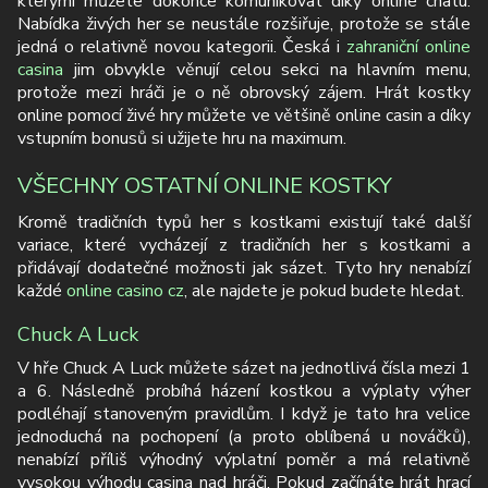
kterými můžete dokonce komunikovat díky online chatu.
Nabídka živých her se neustále rozšiřuje, protože se stále
jedná o relativně novou kategorii. Česká i
zahraniční online
casina
jim obvykle věnují celou sekci na hlavním menu,
protože mezi hráči je o ně obrovský zájem. Hrát kostky
online pomocí živé hry můžete ve většině online casin a díky
vstupním bonusů si užijete hru na maximum.
VŠECHNY OSTATNÍ ONLINE KOSTKY
Kromě tradičních typů her s kostkami existují také další
variace, které vycházejí z tradičních her s kostkami a
přidávají dodatečné možnosti jak sázet. Tyto hry nenabízí
každé
online casino cz
, ale najdete je pokud budete hledat.
Chuck A Luck
V hře Chuck A Luck můžete sázet na jednotlivá čísla mezi 1
a 6. Následně probíhá házení kostkou a výplaty výher
podléhají stanoveným pravidlům. I když je tato hra velice
jednoduchá na pochopení (a proto oblíbená u nováčků),
nenabízí příliš výhodný výplatní poměr a má relativně
vysokou výhodu casina nad hráči. Pokud začínáte hrát hrací