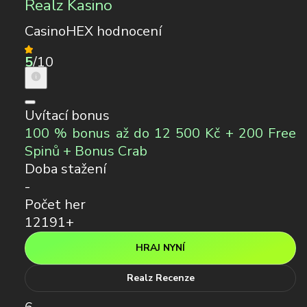
Realz Kasino
CasinoHEX hodnocení
5
/10
Uvítací bonus
100 % bonus až do 12 500 Kč + 200 Free
Spinů + Bonus Crab
Doba stažení
-
Počet her
12191+
HRAJ NYNÍ
Realz Recenze