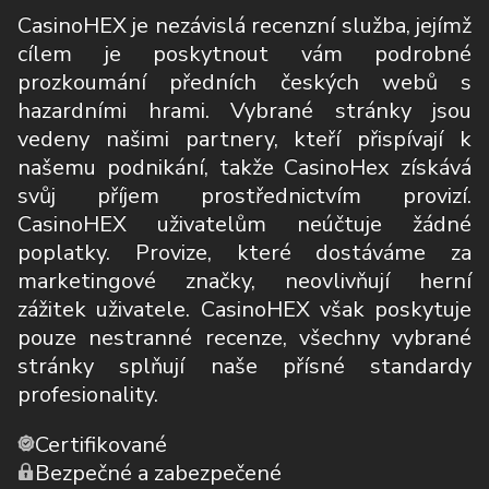
CasinoHEX je nezávislá recenzní služba, jejímž
cílem je poskytnout vám podrobné
prozkoumání předních českých webů s
hazardními hrami. Vybrané stránky jsou
vedeny našimi partnery, kteří přispívají k
našemu podnikání, takže CasinoHex získává
svůj příjem prostřednictvím provizí.
CasinoHEX uživatelům neúčtuje žádné
poplatky. Provize, které dostáváme za
marketingové značky, neovlivňují herní
zážitek uživatele. CasinoHEX však poskytuje
pouze nestranné recenze, všechny vybrané
stránky splňují naše přísné standardy
profesionality.
Certifikované
Bezpečné a zabezpečené