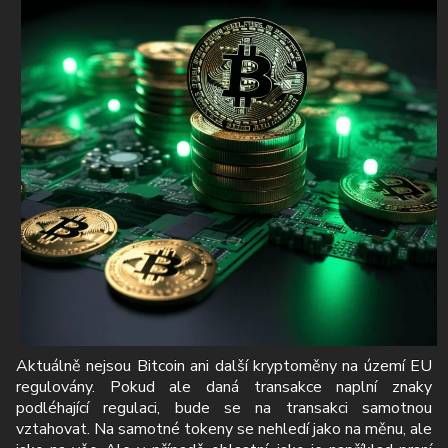
Aktuálně nejsou Bitcoin ani další kryptoměny na území EU
regulovány. Pokud ale daná transakce naplní znaky
podléhající regulaci, bude se na transakci samotnou
vztahovat. Na samotné tokeny se nehledí jako na měnu, ale