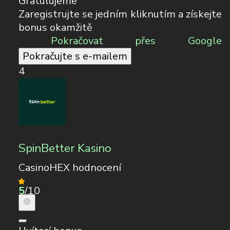
Gratulujeme
Zaregistrujte se jedním kliknutím a získejte
bonus okamžitě
Pokračovat přes Google
Pokračujte s e-mailem
4
SpinBetter Kasino
CasinoHEX hodnocení
5
/10