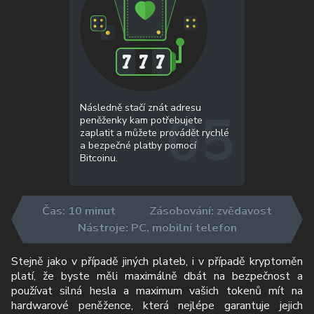
Následně stačí znát adresu
peněženky kam potřebujete
zaplatit a můžete provádět rychlé
a bezpečné platby pomocí
Bitcoinu.
Čas: 10 minut
Zásobování:
zvědavost
Nástroje:
PC, mobilní telefon
Stejně jako v případě jiných plateb, i v případě kryptoměn
platí, že byste měli maximálně dbát na bezpečnost a
používat silná hesla a maximum vašich tokenů mít na
hardwarové peněžence, která nejlépe garantuje jejich