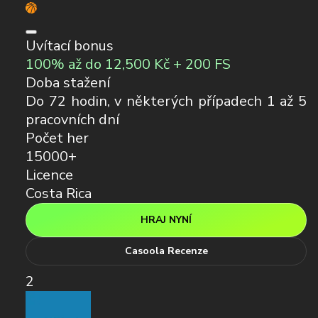
Uvítací bonus
100% až do 12,500 Kč + 200 FS
Doba stažení
Do 72 hodin, v některých případech 1 až 5
pracovních dní
Počet her
15000+
Licence
Costa Rica
HRAJ NYNÍ
Casoola Recenze
2