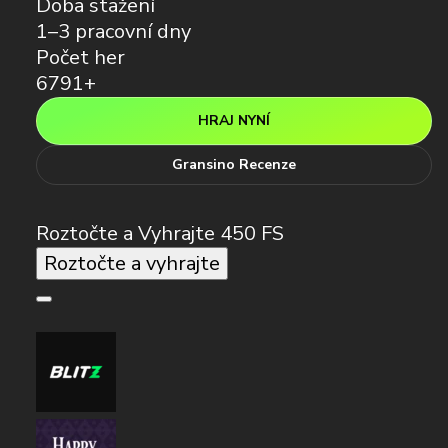
Doba stažení
1–3 pracovní dny
Počet her
6791+
HRAJ NYNÍ
Gransino Recenze
Roztočte a Vyhrajte 450 FS
Roztočte a vyhrajte