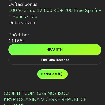
Uvítací bonus
100 % až do 12 500 Kč + 200 Free Spinů +
1 Bonus Crab
Doba stažení
-
Počet her
11165+
HRAJ NYNÍ
TikiTaka Recenze
Načíst další
CO JE BITCOIN CASINO? JSOU
KRYPTOCASINA V ČESKÉ REPUBLICE