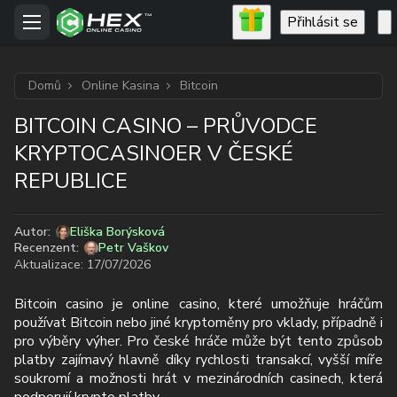
Přihlásit se
Domů
Online Kasina
Bitcoin
BITCOIN CASINO – PRŮVODCE
KRYPTOCASINOER V ČESKÉ
REPUBLICE
Autor:
Eliška Borýsková
Recenzent:
Petr Vaškov
Aktualizace:
17/07/2026
Bitcoin casino je online casino, které umožňuje hráčům
používat Bitcoin nebo jiné kryptoměny pro vklady, případně i
pro výběry výher. Pro české hráče může být tento způsob
platby zajímavý hlavně díky rychlosti transakcí, vyšší míře
soukromí a možnosti hrát v mezinárodních casinech, která