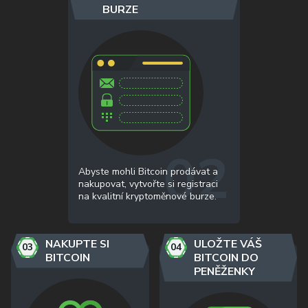
BURZE
Abyste mohli Bitcoin prodávat a
nakupovat, vytvořte si registraci
na kvalitní kryptoměnové burze.
NAKUPTE SI
ULOŽTE VÁŠ
BITCOIN
BITCOIN DO
PENĚŽENKY