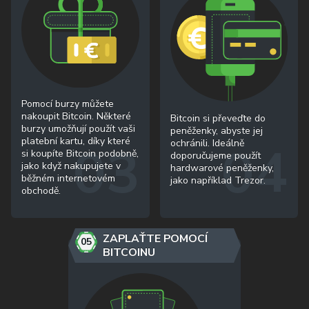
Pomocí burzy můžete
nakoupit Bitcoin. Některé
Bitcoin si převeďte do
burzy umožňují použít vaši
peněženky, abyste jej
platební kartu, díky které
ochránili. Ideálně
si koupíte Bitcoin podobně,
doporučujeme použít
jako když nakupujete v
hardwarové peněženky,
běžném internetovém
jako například Trezor.
obchodě.
ZAPLAŤTE POMOCÍ
BITCOINU