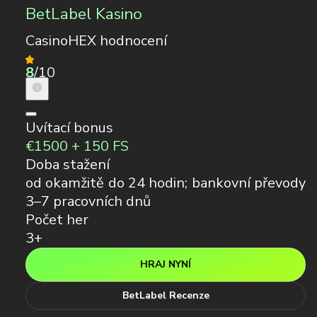
BetLabel Kasino
CasinoHEX hodnocení
8
/10
Uvítací bonus
€1500 + 150 FS
Doba stažení
od okamžitě do 24 hodin; bankovní převody
3–7 pracovních dnů
Počet her
3+
HRAJ NYNÍ
BetLabel Recenze