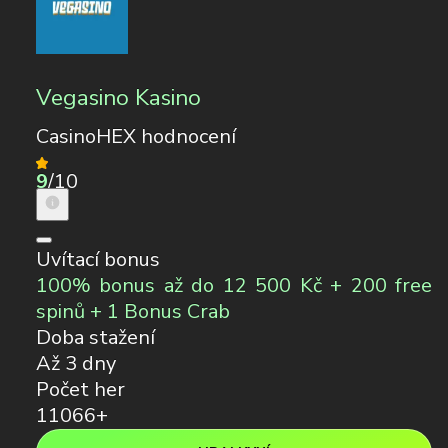
Vegasino Kasino
CasinoHEX hodnocení
9
/10
Uvítací bonus
100% bonus až do 12 500 Kč + 200 free
spinů + 1 Bonus Crab
Doba stažení
Až 3 dny
Počet her
11066+