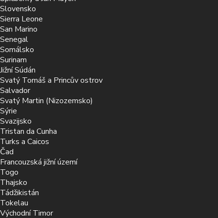
Slovensko
Sierra Leone
San Marino
Senegal
Somálsko
Surinam
Jižní Súdán
Svatý Tomáš a Princův ostrov
Salvador
Svatý Martin (Nizozemsko)
Sýrie
Svazijsko
Tristan da Cunha
Turks a Caicos
Čad
Francouzská jižní území
Togo
Thajsko
Tádžikistán
Tokelau
Východní Timor