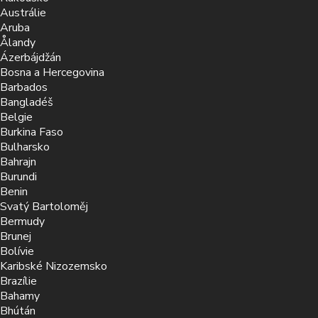
Austrálie
Aruba
Ålandy
Ázerbájdžán
Bosna a Hercegovina
Barbados
Bangladéš
Belgie
Burkina Faso
Bulharsko
Bahrajn
Burundi
Benin
Svatý Bartoloměj
Bermudy
Brunej
Bolívie
Karibské Nizozemsko
Brazílie
Bahamy
Bhútán