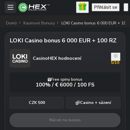
Přihlásit se
Domů
Kasinové Bonusy
LOKI Casino bonus 6 000 EUR + 100
LOKI Casino bonus 6 000 EUR + 100 RZ
CasinoHEX hodnocení
5
/10
Free spiny bonus
100% / € 6000 / 100 FS
CZK 500
Casino + sázení
Nárok na bonus