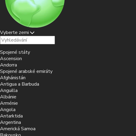
Vyberte zemi
Spojené státy
Ascension
Andorra
Spojené arabské emiráty
Afghánistán
Antigua a Barbuda
Anguilla
Albánie
Arménie
Angola
Antarktida
Argentina
Americká Samoa
Rakousko