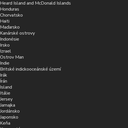
Heard Island and McDonald Islands
Honduras
Chorvatsko
Haiti
Maďarsko
Kanárské ostrovy
Indonésie
Irsko
Izrael
Ostrov Man
Indie
Britské indickooceánské území
Irák
Írán
Island
Itálie
Jersey
Jamajka
Jordánsko
Japonsko
Keňa