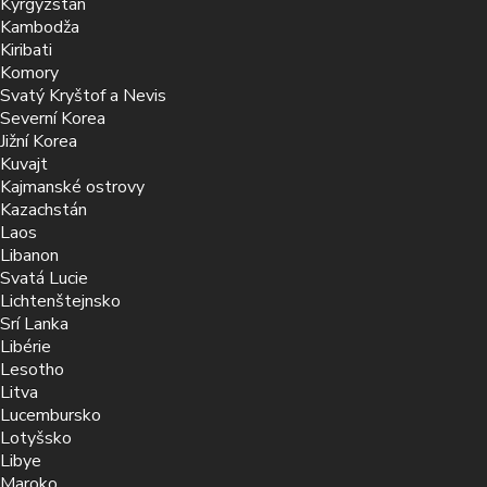
Kyrgyzstán
Kambodža
Kiribati
Komory
Svatý Kryštof a Nevis
Severní Korea
Jižní Korea
Kuvajt
Kajmanské ostrovy
Kazachstán
Laos
Libanon
Svatá Lucie
Lichtenštejnsko
Srí Lanka
Libérie
Lesotho
Litva
Lucembursko
Lotyšsko
Libye
Maroko