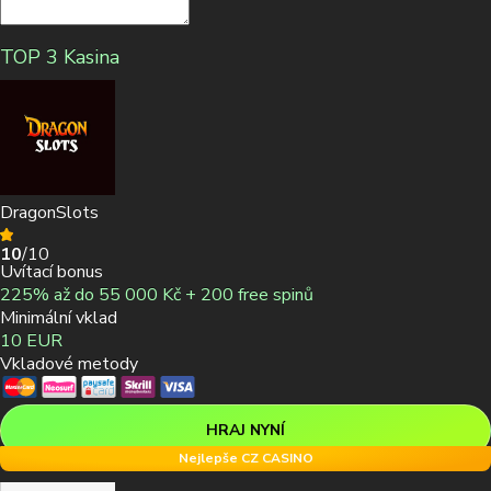
TOP 3 Kasina
DragonSlots
10
/10
Uvítací bonus
225% až do 55 000 Kč + 200 free spinů
Minimální vklad
10 EUR
Vkladové metody
HRAJ NYNÍ
Nejlepše CZ CASINO