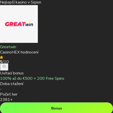
Nejlepší kasino v Srpen
Greatwin
CasinoHEX hodnocení
5
/10
Uvítací bonus
100% až do €500 + 200 Free Spins
Doba stažení
-
Počet her
2381+
Bonus