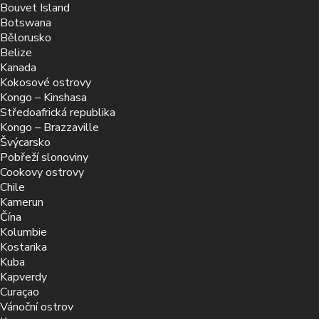
Bouvet Island
Botswana
Bělorusko
Belize
Kanada
Kokosové ostrovy
Kongo – Kinshasa
Středoafrická republika
Kongo – Brazzaville
Švýcarsko
Pobřeží slonoviny
Cookovy ostrovy
Chile
Kamerun
Čína
Kolumbie
Kostarika
Kuba
Kapverdy
Curaçao
Vánoční ostrov