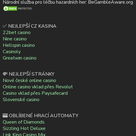
Národní služba pro léčbu hazardních her: BeGambleAware.org
✅ NEJLEPŠÍ CZ KASINA
22bet casino
Nine casino
Hellspin casino
Casinoly
Greatwin casino
💸 NEJLEPŠÍ STRÁNKY
Nové české online casino
Online casino vklad přes Revolut
Casino vklad přes Paysafecard
Slovenské casino
🎰 OBLÍBENÉ HRACÍ AUTOMATY
Queen of Diamonds
Sizzling Hot Deluxe
Link King Casino Mix