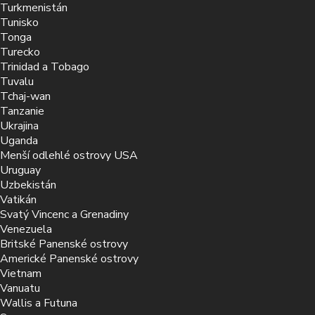
Turkmenistán
Tunisko
Tonga
Turecko
Trinidad a Tobago
Tuvalu
Tchaj-wan
Tanzanie
Ukrajina
Uganda
Menší odlehlé ostrovy USA
Uruguay
Uzbekistán
Vatikán
Svatý Vincenc a Grenadiny
Venezuela
Britské Panenské ostrovy
Americké Panenské ostrovy
Vietnam
Vanuatu
Wallis a Futuna