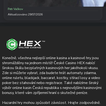
Petr Vaškov
Aktualizováno:
29/07/2026
Konečně, všechna nejlepší online kasina a kasinové hry jsou
shromážděny na jednom místě! České Casino HEX nabízí
širokou škálu bezplatných kasinových her jakéhokoli vkusu.
Zde si můžete vybrat, zda budete hrát automaty zdarma,
online ruletu, blackjack, baccarat, kostky, stírací losy a video
poker bez stahování nebo registrace. Také nabízíme široký
výběr online kasin Česká republika s nejnovějšími kasinovými
bonusy, které vám zpříjemní hraní o skutečné peníze.
Hazardní hry mohou způsobit závislost. Hrajte zodpovědně.