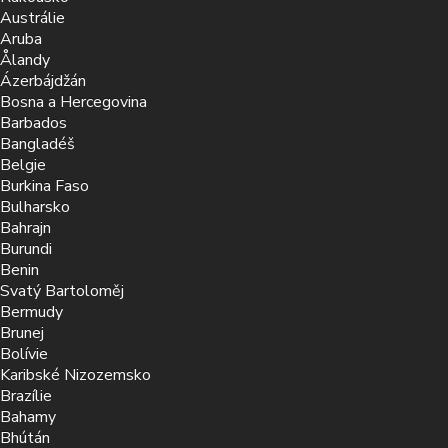
Austrálie
Aruba
Ålandy
Ázerbájdžán
Bosna a Hercegovina
Barbados
Bangladéš
Belgie
Burkina Faso
Bulharsko
Bahrajn
Burundi
Benin
Svatý Bartoloměj
Bermudy
Brunej
Bolívie
Karibské Nizozemsko
Brazílie
Bahamy
Bhútán