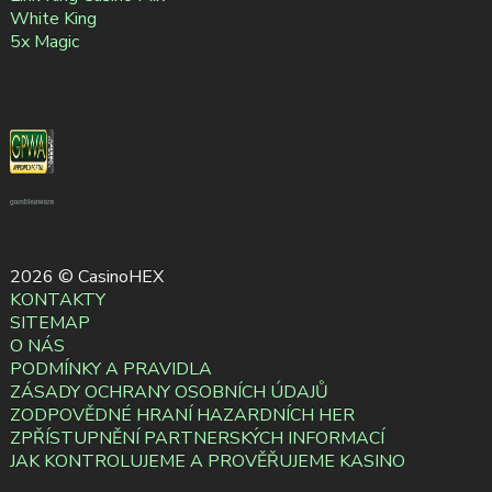
White King
5x Magic
2026 © CasinoHEX
KONTAKTY
SITEMAP
O NÁS
PODMÍNKY A PRAVIDLA
ZÁSADY OCHRANY OSOBNÍCH ÚDAJŮ
ZODPOVĚDNÉ HRANÍ HAZARDNÍCH HER
ZPŘÍSTUPNĚNÍ PARTNERSKÝCH INFORMACÍ
JAK KONTROLUJEME A PROVĚŘUJEME KASINO