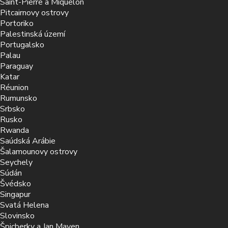
Saint-Pierre a Miquelon
Pitcairnovy ostrovy
Portoriko
Palestinská území
Portugalsko
Palau
Paraguay
Katar
Réunion
Rumunsko
Srbsko
Rusko
Rwanda
Saúdská Arábie
Šalamounovy ostrovy
Seychely
Súdán
Švédsko
Singapur
Svatá Helena
Slovinsko
Špicberky a Jan Mayen