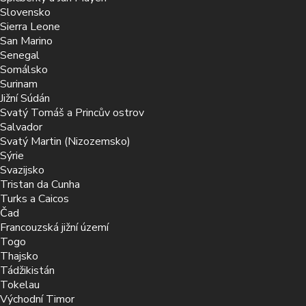
Slovensko
Sierra Leone
San Marino
Senegal
Somálsko
Surinam
Jižní Súdán
Svatý Tomáš a Princův ostrov
Salvador
Svatý Martin (Nizozemsko)
Sýrie
Svazijsko
Tristan da Cunha
Turks a Caicos
Čad
Francouzská jižní území
Togo
Thajsko
Tádžikistán
Tokelau
Východní Timor