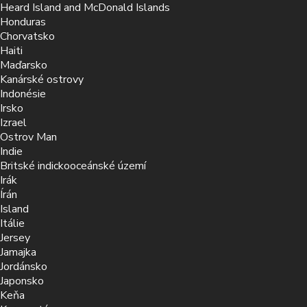
Heard Island and McDonald Islands
Honduras
Chorvatsko
Haiti
Maďarsko
Kanárské ostrovy
Indonésie
Irsko
Izrael
Ostrov Man
Indie
Britské indickooceánské území
Irák
Írán
Island
Itálie
Jersey
Jamajka
Jordánsko
Japonsko
Keňa