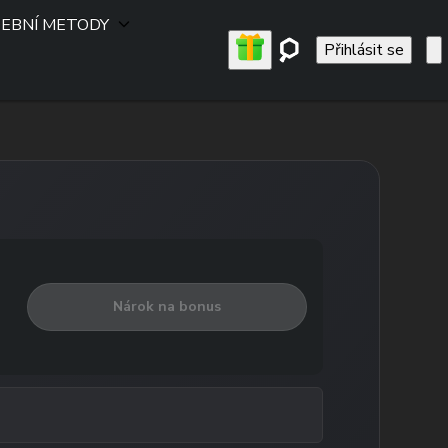
EBNÍ METODY
Přihlásit se
Nárok na bonus