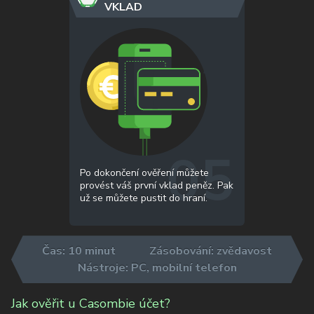
VKLAD
Po dokončení ověření můžete
provést váš první vklad peněz. Pak
už se můžete pustit do hraní.
Čas: 10 minut
Zásobování:
zvědavost
Nástroje:
PC, mobilní telefon
Jak ověřit u Casombie účet?