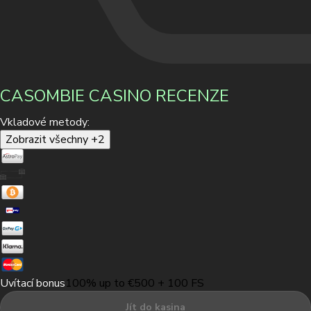
CASOMBIE CASINO RECENZE
Vkladové metody:
Zobrazit všechny +2
Uvítací bonus
100% up to €500 + 100 FS
Jít do kasina