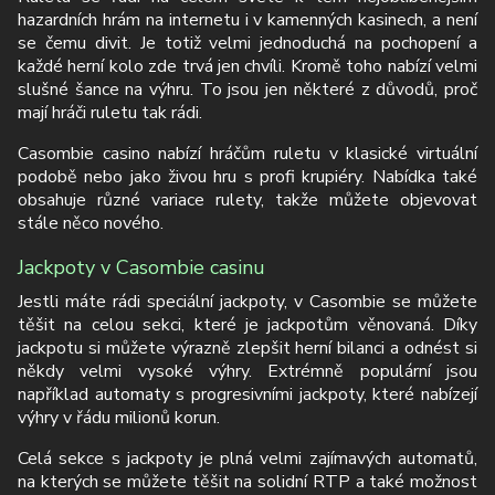
hazardních hrám na internetu i v kamenných kasinech, a není
se čemu divit. Je totiž velmi jednoduchá na pochopení a
každé herní kolo zde trvá jen chvíli. Kromě toho nabízí velmi
slušné šance na výhru. To jsou jen některé z důvodů, proč
mají hráči ruletu tak rádi.
Casombie casino nabízí hráčům ruletu v klasické virtuální
podobě nebo jako živou hru s profi krupiéry. Nabídka také
obsahuje různé variace rulety, takže můžete objevovat
stále něco nového.
Jackpoty v Casombie casinu
Jestli máte rádi speciální jackpoty, v Casombie se můžete
těšit na celou sekci, které je jackpotům věnovaná. Díky
jackpotu si můžete výrazně zlepšit herní bilanci a odnést si
někdy velmi vysoké výhry. Extrémně populární jsou
například automaty s progresivními jackpoty, které nabízejí
výhry v řádu milionů korun.
Celá sekce s jackpoty je plná velmi zajímavých automatů,
na kterých se můžete těšit na solidní RTP a také možnost