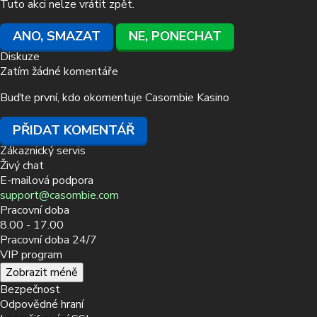
Tuto akci nelze vrátit zpět.
ANO, SMAZAT
NE, PONECHAT
Diskuze
Zatím žádné komentáře
Buďte první, kdo okomentuje Casombie Kasino
PŘIDAT KOMENTÁŘ
Zákaznický servis
Živý chat
E-mailová podpora
support@casombie.com
Pracovní doba
8.00 - 17.00
Pracovní doba 24/7
VIP program
Zobrazit méně
Bezpečnost
Odpovědné hraní