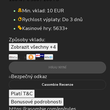
Min. vklad:
10 EUR
Rychlost výplaty:
Do 3 dnů
Kasinové hry:
5633+
Způsoby vkladu:
Zobrazit všechny +4
HRAJ NYNÍ
Bezpečný odkaz
Casombie Recenze
Platí T&C
Bonusové podrobnosti
https://casombie.com/en/rules