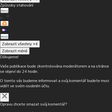
Způsoby stahování
Zobrazit všechny +4
Zobrazit méně
Děkujeme!
Vaše publikace bude zkontrolována moderátorem a na stránce
se objeví do 24 hodin.
O tomto vás budeme informovat a svůj komentář budete moci
vidět ve svém osobním účtu.
Opravu chcete smazat svůj komentář?