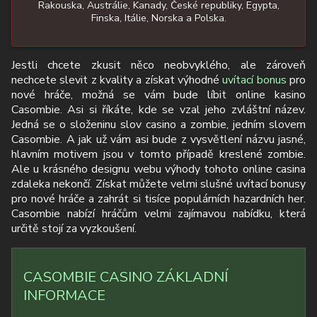
Rakouska, Austrálie, Kanady, České republiky, Egypta,
Finska, Itálie, Norska a Polska.
Jestli chcete zkusit něco neobvyklého, ale zároveň
nechcete slevit z kvality a získat výhodné
uvítací bonus
pro
nové hráče, možná se vám bude líbit online kasino
Casombie. Asi si říkáte, kde se vzal jeho zvláštní název.
Jedná se o složeninu slov casino a zombie, jedním slovem
Casombie. A jak už vám asi bude z vysvětlení názvu jasné,
hlavním motivem jsou v tomto případě kreslené zombie.
Ale u krásného designu webu výhody tohoto online casina
zdaleka nekončí. Získat můžete velmi slušné uvítací bonusy
pro nové hráče a zahrát si tisíce populárních hazardních her.
Casombie nabízí hráčům velmi zajímavou nabídku, která
určitě stojí za vyzkoušení.
CASOMBIE CASINO ZÁKLADNÍ
INFORMACE