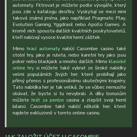
automaty. Filtrovat je můžete podle vývojáře, který
jsou zde v katalogu desítky. Vyskytují se mezi nimi
taková známá jména, jako například Pragmatic Play,
Evolution Gaming, Yggdrasil nebo Apollo Games. A
kromě nich spousta dalších kvalitních poskytovatelů,
kteří nabízejí vysoce kvalitní herní zážitek.
Mimo
hrací automaty
nabízí Casombie casino také
stolní hry, jako je ruleta, nebo karetní hry jako jsou
poker nebo blackjack a mnoho dalších. Mimo
klasické
online hry
si můžete také vybrat ze široké nabídky
velmi populárních živých her, které probíhají jako
přímý přenos s profesionálnímu skutečnými krupiéry.
Tato nabídka her je tak veliká, že se vůbec nemusíte
obávat, že byste si tu nevybrali. A díky bonusům
můžete
hrát za peníze
casina a zlepšit svoji herní
bilanci. Casombie také nabízí několik her, které
najdete exkluzivně v tomto online casinu.