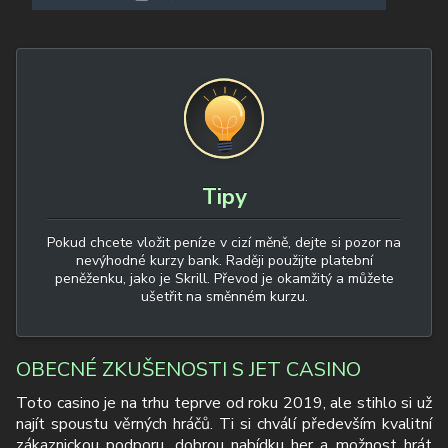
Tipy
Pokud chcete vložit peníze v cizí měně, dejte si pozor na
nevýhodné kurzy bank. Raději použijte platební
peněženku, jako je Skrill. Převod je okamžitý a můžete
ušetřit na směnném kurzu.
OBECNÉ ZKUŠENOSTI S JET CASINO
Toto casino je na trhu teprve od roku 2019, ale stihlo si už
najít spoustu věrných hráčů. Ti si chválí především kvalitní
zákaznickou podporu, dobrou nabídku her a možnost hrát