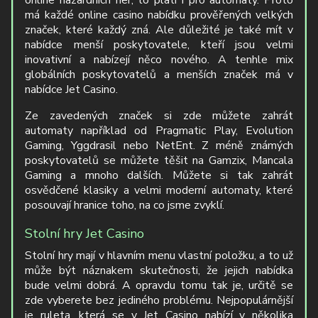
online hazardních her, to platí i pro automaty. Proto
má každé online casino nabídku prověřených velkých
značek, které každý zná. Ale důležité je také mít v
nabídce menší poskytovatele, kteří jsou velmi
inovativní a nabízejí něco nového. A tenhle mix
globálních poskytovatelů a menších značek má v
nabídce Jet Casino.
Ze zavedených značek si zde můžete zahrát
automaty například od Pragmatic Play, Evolution
Gaming, Yggdrasil nebo NetEnt. Z méně známých
poskytovatelů se můžete těšit na Gamzix, Mancala
Gaming a mnoho dalších. Můžete si tak zahrát
osvědčené klasiky a velmi moderní automaty, které
posouvají hranice toho, na co jsme zvyklí.
Stolní hry Jet Casino
Stolní hry mají v hlavním menu vlastní položku, a to už
může být náznakem skutečnosti, že jejich nabídka
bude velmi dobrá. A opravdu tomu tak je, určitě se
zde vyberete bez jediného problému. Nejpopulárnější
je ruleta, která se v Jet Casino nabízí v několika