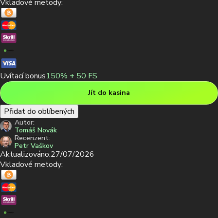
Vkladové metody:
Uvítací bonus
150% + 50 FS
Jít do kasina
Přidat do oblíbených
Autor:
Tomáš Novák
Recenzent:
Petr Vaškov
Aktualizováno:
27/07/2026
Vkladové metody: