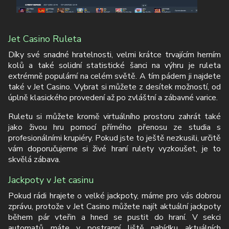
Jet Casino Ruleta
Díky své snadné hratelnosti, velmi krátce trvajícím herním
kolů a také solidní statistické šanci na výhru je ruleta
extrémně populární na celém světě. A tím pádem ji najdete
také v Jet Casino. Vybrat si můžete z desítek možností, od
úplně klasického provedení až po zvláštní a zábavné varice.
Ruletu si můžete kromě virtuálního prostoru zahrát také
jako živou hru pomocí přímého přenosu ze studia s
profesionálními krupiéry. Pokud jste to ještě nezkusili, určitě
vám doporučujeme si živé hraní rulety vyzkoušet, je to
skvělá zábava.
Jackpoty v Jet casinu
Pokud rádi hrajete o velké jackpoty, máme pro vás dobrou
zprávu, protože v Jet Casino můžete najít aktuální jackpoty
během pár vteřin a hned se pustit do hraní. V sekci
automatů máte v postranní liště nabídku aktuálních