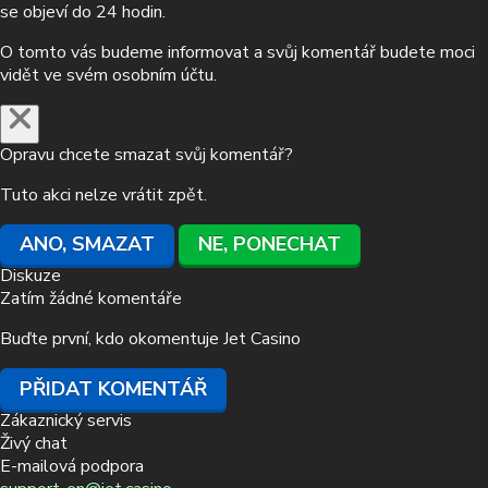
se objeví do 24 hodin.
O tomto vás budeme informovat a svůj komentář budete moci
vidět ve svém osobním účtu.
Opravu chcete smazat svůj komentář?
Tuto akci nelze vrátit zpět.
ANO, SMAZAT
NE, PONECHAT
Diskuze
Zatím žádné komentáře
Buďte první, kdo okomentuje Jet Casino
PŘIDAT KOMENTÁŘ
Zákaznický servis
Živý chat
E-mailová podpora