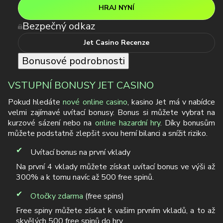
HRAJ NYNÍ
Bezpečný odkaz
Jet Casino Recenze
Bonusové podrobnosti
VSTUPNÍ BONUSY JET CASINO
Pokud hledáte
nové online casino
, kasino Jet má v nabídce
velmi zajímavé uvítací bonusy. Bonus si můžete vybrat na
kurzové sázení nebo na
online hazardní hry
. Díky bonusům
můžete podstatně zlepšit svou herní bilanci a snížit riziko.
Uvítací bonus na první vklady
Na první 4 vklady můžete získat uvítací bonus ve výši až
300% a k tomu navíc až 500 free spinů.
Otočky zdarma
(free spins)
Free spiny můžete získat k vašim prvním vkladů, a to až
skvělých 500 free spinů do hry.