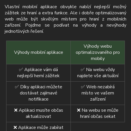
Vlastní mobilní aplikace obvykle nabízí nejlepší možný
zážitek ze hraní a extra funkce. Ale i dobře optimalizovaný
web může být skvělým místem pro hraní z mobilních
zařízení. Pojďme se podívat na výhody a nevýhody
jednotlivých řešení.
Výhody webu
Výhody mobilní aplikace
optimalizovaného pro
mobily
✅ Aplikace vám dá
✅ Na webu vždy
nejlepší herní zážitek
najdete vše aktuální
✅ Díky aplikaci můžete
✅ Web nezabírá
dostávat zajímavé
místo ve vašem
notifikace
zařízení
❌ Aplikaci musíte občas
❌ Na webu se může
aktualizovat
hraní občas sekat
❌ Aplikace může zabírat