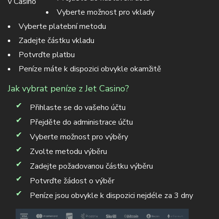
Vyberte možnost pro vklady
Vyberte platební metodu
Zadejte částku vkladu
Potvrďte platbu
Peníze máte k dispozici obvykle okamžitě
Jak vybrat peníze z Jet Casino?
Přihlaste se do vašeho účtu
Přejděte do administrace účtu
Vyberte možnost pro výběry
Zvolte metodu výběru
Zadejte požadovanou částku výběru
Potvrďte žádost o výběr
Peníze jsou obvykle k dispozici nejdéle za 3 dny