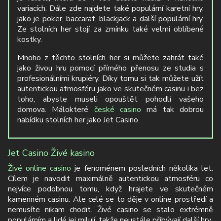
variacích. Dále zde najdete také populární karetní hry,
jako je poker, baccarat, blackjack a další populární hry.
Ze stolních her stojí za zmínku také velmi oblíbené
kostky.
Mnoho z těchto stolních her si můžete zahrát také
jako živou hru pomocí přímého přenosu ze studia s
profesionálními krupiéry. Díky tomu si tak můžete užít
autentickou atmosféru jako ve skutečném casinu i bez
toho, abyste museli opouštět pohodlí vašeho
domova. Málokteré
české casino
má tak dobrou
nabídku stolních her jako Jet Casino.
Jet Casino Živé kasino
Živé online casino
je fenoménem posledních několika let.
Cílem je navodit maximálně autentickou atmosféru co
nejvíce podobnou tomu, když hrajete ve skutečném
kamenném casinu. Ale celé se to děje v online prostředí a
nemusíte nikam chodit. Živé casino se stalo extrémně
populárním a lidé jej milují, takže neustále přibývají další hry.