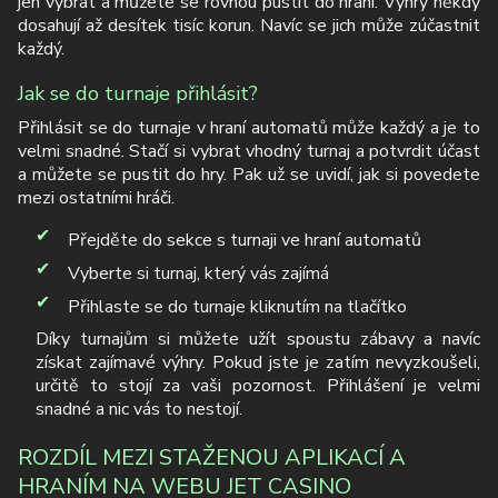
jen vybrat a můžete se rovnou pustit do hraní. Výhry někdy
dosahují až desítek tisíc korun. Navíc se jich může zúčastnit
každý.
Jak se do turnaje přihlásit?
Přihlásit se do turnaje v hraní automatů může každý a je to
velmi snadné. Stačí si vybrat vhodný turnaj a potvrdit účast
a můžete se pustit do hry. Pak už se uvidí, jak si povedete
mezi ostatními hráči.
Přejděte do sekce s turnaji ve hraní automatů
Vyberte si turnaj, který vás zajímá
Přihlaste se do turnaje kliknutím na tlačítko
Díky turnajům si můžete užít spoustu zábavy a navíc
získat zajímavé výhry. Pokud jste je zatím nevyzkoušeli,
určitě to stojí za vaši pozornost. Přihlášení je velmi
snadné a nic vás to nestojí.
ROZDÍL MEZI STAŽENOU APLIKACÍ A
HRANÍM NA WEBU JET CASINO