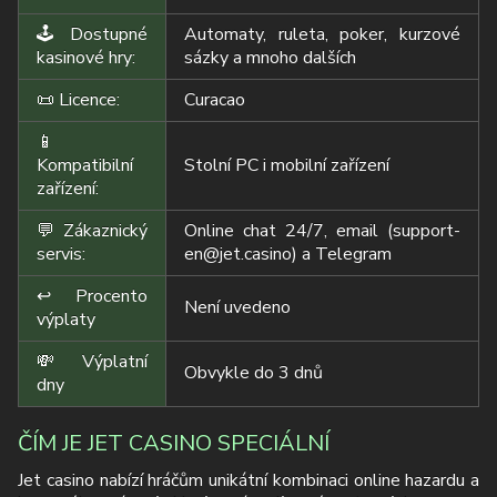
🕹️ Dostupné
Automaty, ruleta, poker, kurzové
kasinové hry:
sázky a mnoho dalších
📜 Licence:
Curacao
📱
Kompatibilní
Stolní PC i mobilní zařízení
zařízení:
💬 Zákaznický
Online chat 24/7, email (
support-
servis:
en@jet.casino
) a Telegram
↩️ ️ Procento
Není uvedeno
výplaty
💸 Výplatní
Obvykle do 3 dnů
dny
ČÍM JE JET CASINO SPECIÁLNÍ
Jet casino nabízí hráčům unikátní kombinaci online hazardu a