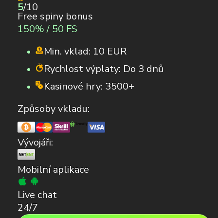
5
/10
Free spiny bonus
150% / 50 FS
Min. vklad:
10 EUR
Rychlost výplaty:
Do 3 dnů
Kasinové hry:
3500+
Způsoby vkladu:
Vývojáři:
Mobilní aplikace
Live chat
24/7