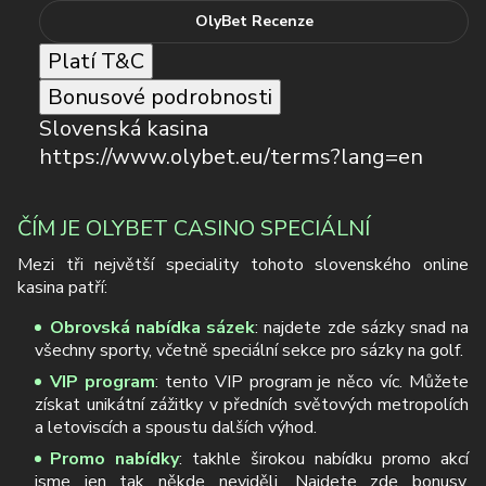
OlyBet Recenze
Platí T&C
Bonusové podrobnosti
Slovenská kasina
https://www.olybet.eu/terms?lang=en
ČÍM JE OLYBET CASINO SPECIÁLNÍ
Mezi tři největší speciality tohoto slovenského online
kasina patří:
Obrovská nabídka sázek
: najdete zde sázky snad na
všechny sporty, včetně speciální sekce pro sázky na golf.
VIP program
: tento VIP program je něco víc. Můžete
získat unikátní zážitky v předních světových metropolích
a letoviscích a spoustu dalších výhod.
Promo nabídky
: takhle širokou nabídku promo akcí
jsme jen tak někde neviděli. Najdete zde bonusy,