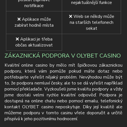
nejaktuálnější funkce
notifikace
❌ Web se někdy může
❌ Aplikace může
na starších telefonech
zabírat hodně místa
sekat
❌ Aplikaci je třeba
občas aktualizovat
ZÁKAZNICKÁ PODPORA V OLYBET CASINO
Kvalitní online casino by mělo mít špičkovou zákaznickou
podporu, která vám pomůže pokud máte dotaz nebo
potřebujete vyřešit nějaký problém. Nevýhodou může být
to, že podpora nemluví česky, ale to se dá vyřešit například
pomocí překladače. Vyzkoušeli jsme kvalitu podpory a vždy
jsme dostali velmi rychle kvalitní odpověď. Podpora je
dostupná na online chatu nebo pomocí emailu, telefonický
kontakt OLYBET casino neposkytuje. Díky její kvalitě ale
můžeme podporu v tomto casinu vřele doporučit a určitě
přispívá k jeho pozitivnímu hodnocení.