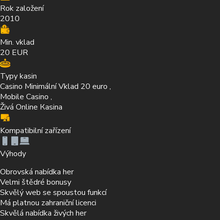
Rok založení
2010
Min. vklad
20 EUR
Typy kasin
Casino Minimální Vklad 20 euro ,
Mobile Casino ,
Žіvá Оnlіnе Каsіnа
Kompatibilní zařízení
Výhody
Obrovská nabídka her
Velmi štědré bonusy
Skvělý web se spoustou funkcí
Má platnou zahraniční licenci
Skvělá nabídka živých her