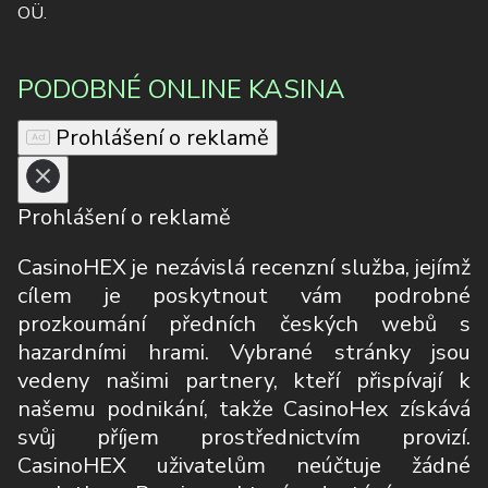
OÜ.
PODOBNÉ ONLINE KASINA
Prohlášení o reklamě
Prohlášení o reklamě
CasinoHEX je nezávislá recenzní služba, jejímž
cílem je poskytnout vám podrobné
prozkoumání předních českých webů s
hazardními hrami. Vybrané stránky jsou
vedeny našimi partnery, kteří přispívají k
našemu podnikání, takže CasinoHex získává
svůj příjem prostřednictvím provizí.
CasinoHEX uživatelům neúčtuje žádné