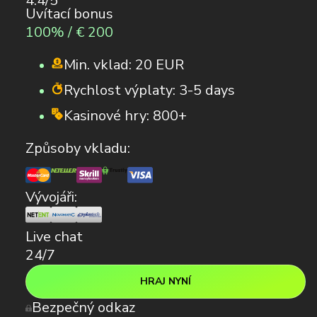
4.4/5
Uvítací bonus
100% / € 200
Min. vklad:
20 EUR
Rychlost výplaty:
3-5 days
Kasinové hry:
800+
Způsoby vkladu:
Vývojáři:
Live chat
24/7
HRAJ NYNÍ
Bezpečný odkaz