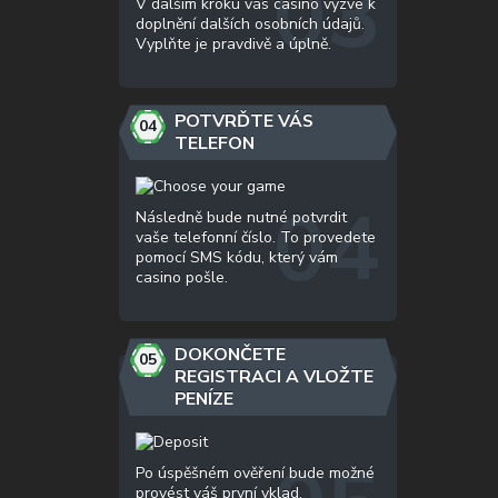
V dalším kroku vás casino vyzve k
doplnění dalších osobních údajů.
Vyplňte je pravdivě a úplně.
POTVRĎTE VÁS
TELEFON
Následně bude nutné potvrdit
vaše telefonní číslo. To provedete
pomocí SMS kódu, který vám
casino pošle.
DOKONČETE
REGISTRACI A VLOŽTE
PENÍZE
Po úspěšném ověření bude možné
provést váš první vklad.