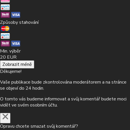
Způsoby stahování
Min. výběr
20 EUR
Zobrazit méně
Děkujeme!
Vaše publikace bude zkontrolována moderátorem a na stránce
se objeví do 24 hodin.
O tomto vás budeme informovat a svůj komentář budete moci
vidět ve svém osobním účtu.
Opravu chcete smazat svůj komentář?