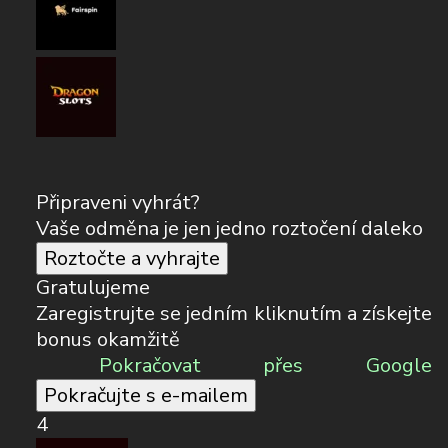
Připraveni vyhrát?
Vaše odměna je jen jedno roztočení daleko
Roztočte a vyhrajte
Gratulujeme
Zaregistrujte se jedním kliknutím a získejte
bonus okamžitě
Pokračovat přes Google
Pokračujte s e-mailem
4