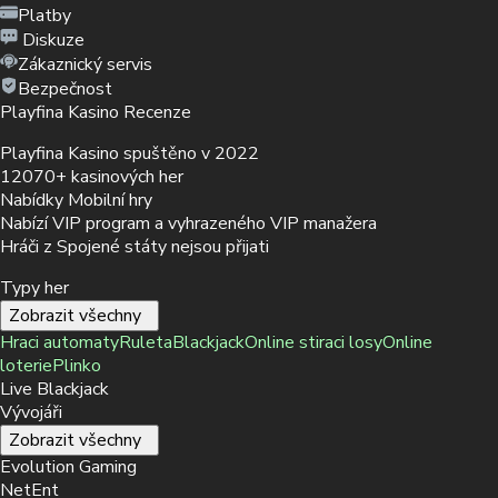
Platby
Diskuze
Zákaznický servis
Bezpečnost
Playfina Kasino Recenze
Playfina Kasino spuštěno v 2022
12070+ kasinových her
Nabídky Mobilní hry
Nabízí VIP program a vyhrazeného VIP manažera
Hráči z Spojené státy nejsou přijati
Typy her
Zobrazit všechny
Hraci automaty
Ruleta
Blackjack
Online stiraci losy
Online
loterie
Plinko
Live Blackjack
Vývojáři
Zobrazit všechny
Evolution Gaming
NetEnt