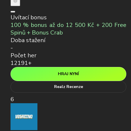
Uvítací bonus
100 % bonus až do 12 500 Kč + 200 Free
Spinů + Bonus Crab
Doba stažení
-
Počet her
12191+
HRAJ NYNÍ
Realz Recenze
6