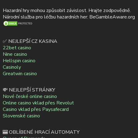
Hazardní hry mohou způsobit závislost. Hrajte zodpovědně.
Národní služba pro léčbu hazardních her: BeGambleAware.org
✅ NEJLEPŠÍ CZ KASINA
22bet casino
Nine casino
Hellspin casino
Casinoly
Greatwin casino
💸 NEJLEPŠÍ STRÁNKY
Nové české online casino
Online casino vklad přes Revolut
Casino vklad přes Paysafecard
Slovenské casino
🎰 OBLÍBENÉ HRACÍ AUTOMATY