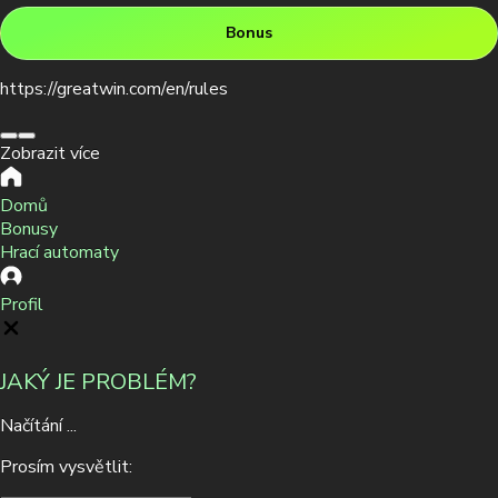
Bonus
https://greatwin.com/en/rules
Zobrazit více
Domů
Bonusy
Hrací automaty
Profil
JAKÝ JE PROBLÉM?
Načítání ...
Prosím vysvětlit: