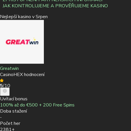
JAK KONTROLUJEME A PROVĚŘUJEME KASINO
Nejlepší kasino v Srpen
Greatwin
CasinoHEX hodnocení
5
/10
Uvítací bonus
100% až do €500 + 200 Free Spins
Doba stažení
-
Počet her
2381+