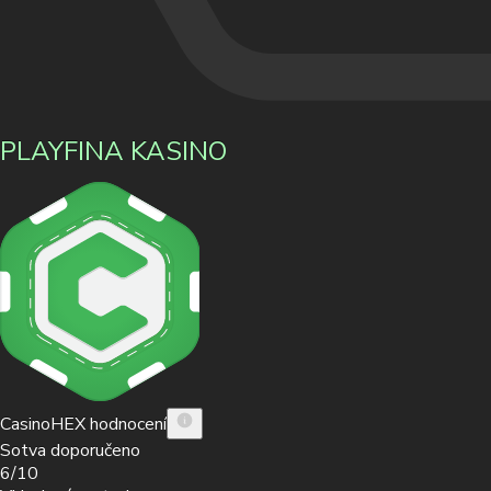
PLAYFINA KASINO
CasinoHEX hodnocení
Sotva doporučeno
6
/10