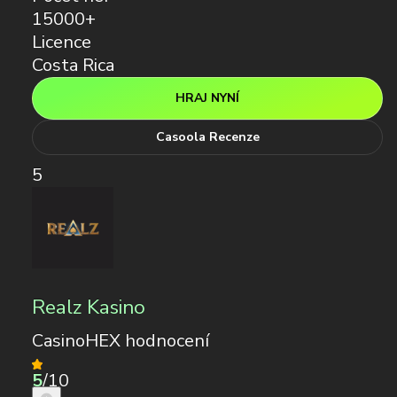
15000+
Licence
Costa Rica
HRAJ NYNÍ
Casoola Recenze
5
Realz Kasino
CasinoHEX hodnocení
5
/10