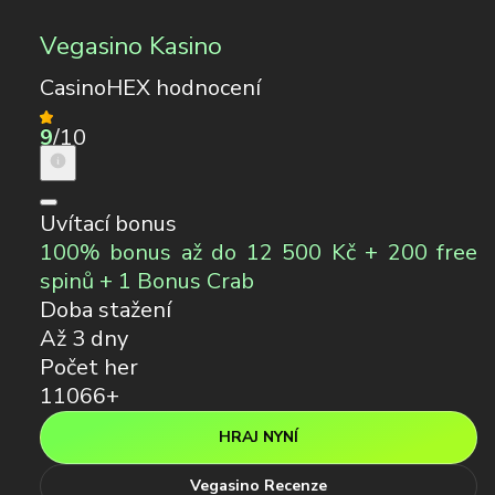
Vegasino Kasino
CasinoHEX hodnocení
9
/10
Uvítací bonus
100% bonus až do 12 500 Kč + 200 free
spinů + 1 Bonus Crab
Doba stažení
Až 3 dny
Počet her
11066+
HRAJ NYNÍ
Vegasino Recenze