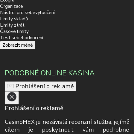
Organizace
Nástroj pro sebevyloučení
Limity vkladů
Limity ztrát
Časové limity
Test sebehodnocení
Zobrazit méně
PODOBNÉ ONLINE KASINA
Prohlášení o reklamě
Prohlášení o reklamě
CasinoHEX je nezávislá recenzní služba, jejímž
cílem je poskytnout vám podrobné