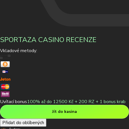
SPORTAZA CASINO RECENZE
Vkladové metody:
Uvítací bonus
100% až do 12500 Kč + 200 RZ + 1 bonus krab
Jít do kasina
Přidat do oblíbených