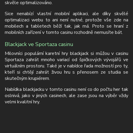
skvěle optimalizováno.
Sice nenabízí vlastní mobilní aplikaci, ale díky skvělé
optimalizaci webu to ani není nutné, protože vše zde na
mobilech a tabletech běží tak, jak má. Proto se hraní z
mobilních zařízení v tomto casinu rozhodně nemusíte bát.
Blackjack ve Sportaza casinu
Milovníci populární karetní hry blackjack si můžou v casinu
Sportaza zahrát mnoho variací od špičkových vývojářů ve
virtuálním prostoru. Také je v nabídce řada možností pro ty,
kteří si chtějí zahrát živou hru s přenosem ze studia se
skutečným krupiérem.
Nabídka blackjacku v tomto casinu není co do počtu her tak
oslnivá, jako v jiných casinech, ale zase jsou na výběr vždy
velmi kvalitní hry.