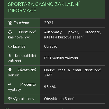
SPORTAZA CASINO ZÁKLADNÍ
INFORMACE
🏆 Založeno:
2021
🕹️ Dostupné
Automaty, poker, blackjack,
kasinové hry:
ruleta a kurzové sázení
📜 Licence:
Curacao
📱 Kompatibilní
PC i mobilní zařízení
zařízení:
💬 Zákaznický
Online chat a email dostupné
servis:
24/7
↩️ ️ Procento
96,4%
výplaty
💸 Výplatní dny
Obvykle do 3 dnů