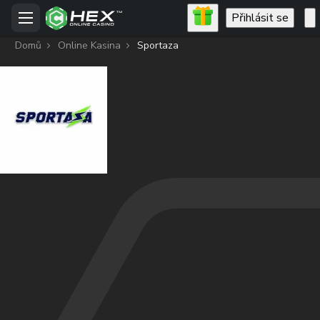
Přihlásit se
Domů
Online Kasina
Sportaza