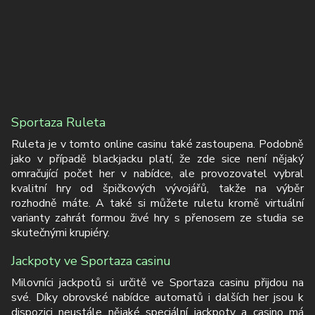
Sportaza Ruleta
Ruleta je v tomto online casinu také zastoupena. Podobně
jako v případě blackjacku platí, že zde sice není nějaký
omračující počet her v nabídce, ale provozovatel vybral
kvalitní hry od špičkových vývojářů, takže na výběr
rozhodně máte. A také si můžete ruletu kromě virtuální
varianty zahrát formou živé hry s přenosem ze studia se
skutečnými krupiéry.
Jackpoty ve Sportaza casinu
Milovníci jackpotů si určitě ve Sportaza casinu přijdou na
své. Díky obrovské nabídce automatů i dalších her jsou k
dispozici neustále nějaké speciální jackpoty a casino má