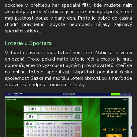
dokonce v přehledu her speciální filtr, kde můžete najít
aktuální jackpoty. V nabídce jsou také denní jackpoty, které
mají platnost pouze v daný den. Proto je dobré do casina
chodit pravidelně, abyste nepropásli nějaký zajímavý
speciální jackpot.
Loterie u Sportaza
V tomto casinu si moc loterií neužijete. Nabídka je velmi
omezená. Proto pokud máte loterie rádi a chcete je hrát,
doporučujeme to vyzkoušet u jiných provozovatelů, kteří se
na online loterie specializují. Například populární česká
společnost Sazka má nabídku loterií obrovskou a navíc zde
zákaznická podpora komunikuje česky.