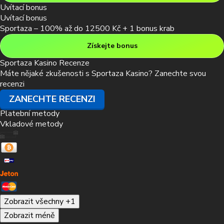
Uvítací bonus
Uvítací bonus
Sportaza – 100% až do 12500 Kč + 1 bonus krab
Získejte bonus
Sportaza Kasino Recenze
Máte nějaké zkušenosti s Sportaza Kasino?
Zanechte svou
recenzi
ZANECHTE RECENZI
Platební metody
Vkladové metody
Zobrazit všechny +1
Zobrazit méně