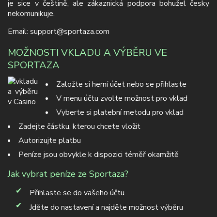
je sice v češtině, ale zákaznická podpora bohužel česky
nekomunikuje.
Email:
support@sportaza.com
MOŽNOSTI VKLADU A VÝBĚRU VE
SPORTAZA
Založte si herní účet nebo se přihlaste
V menu účtu zvolte možnost pro vklad
Vyberte si platební metodu pro vklad
Zadejte částku, kterou chcete vložit
Autorizujte platbu
Peníze jsou obvykle k dispozici téměř okamžitě
Jak vybrat peníze ze Sportaza?
Přihlaste se do vašeho účtu
Jděte do nastavení a najděte možnost výběru