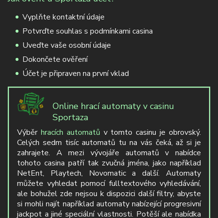
Vyplňte kontaktní údaje
Potvrďte souhlas s podmínkami casina
Uveďte vaše osobní údaje
Dokončete ověření
Účet je připraven na první vklad
Online hrací automaty v casinu
Sportaza
Výběr
hracích automatů
v tomto casinu je obrovský.
Celých sedm tisíc automatů tu na vás čeká, až si je
zahrajete. A mezi vývojáře automatů v nabídce
tohoto casina patří tak zvučná jména, jako například
NetEnt, Playtech, Novomatic a další. Automaty
můžete vyhledat pomocí fulltextového vyhledávání,
ale bohužel zde nejsou k dispozici další filtry, abyste
si mohli najít například automaty nabízející progresivní
jackpot a jiné speciální vlastnosti. Potěší ale nabídka