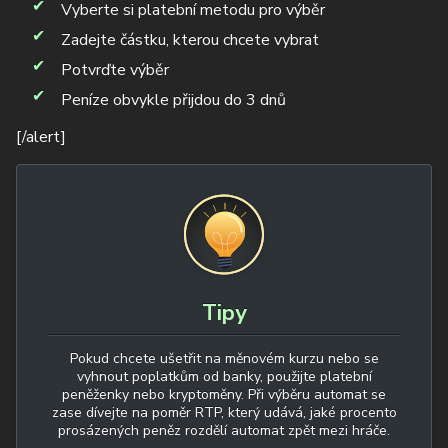
Vyberte si platební metodu pro výběr
Zadejte částku, kterou chcete vybrat
Potvrďte výběr
Peníze obvykle přijdou do 3 dnů
[/alert]
Tipy
Pokud chcete ušetřit na měnovém kurzu nebo se
vyhnout poplatkům od banky, použijte platební
peněženky nebo kryptoměny. Při výběru automat se
zase dívejte na poměr RTP, který udává, jaké procento
prosázených peněz rozdělí automat zpět mezi hráče.