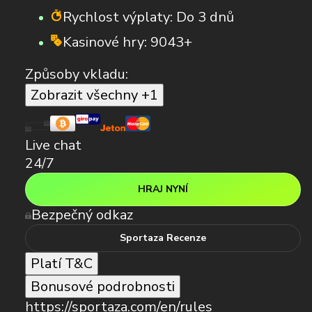
Rychlost výplaty:
Do 3 dnů
Kasinové hry:
9043+
Způsoby vkladu:
Zobrazit všechny +1
Live chat
24/7
HRAJ NYNÍ
Bezpečný odkaz
Sportaza Recenze
Platí T&C
Bonusové podrobnosti
https://sportaza.com/en/rules