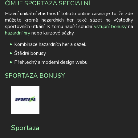
ČÍM JE SPORTAZA SPECIÁLNÍ
Hlavní unikátní vlastností tohoto online casina je to, že zde
můžete kromě hazardních her také sázet na výsledky
sportovních utkání. K tomu nabízí solidní
vstupní bonusy
na
hazardní hry
nebo kurzové sázky.
Kombinace hazardních her a sázek
Štědré bonusy
Přehledný a moderní design webu
SPORTAZA BONUSY
Sportaza