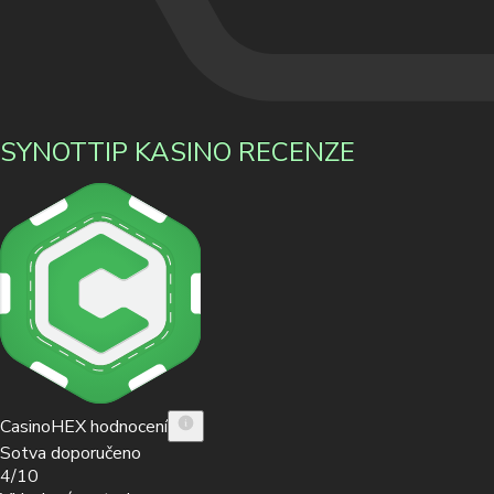
SYNOTTIP KASINO RECENZE
CasinoHEX hodnocení
Sotva doporučeno
4
/10