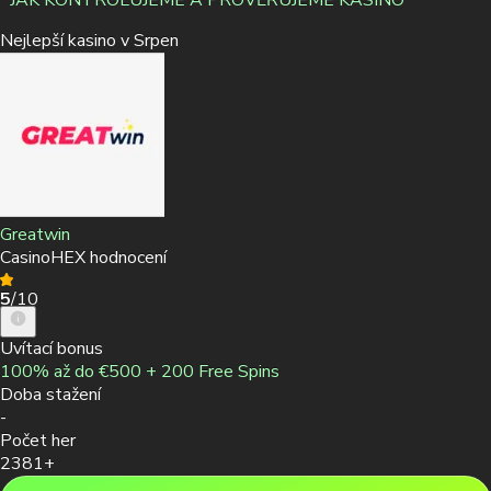
Nejlepší kasino v Srpen
Greatwin
CasinoHEX hodnocení
5
/10
Uvítací bonus
100% až do €500 + 200 Free Spins
Doba stažení
-
Počet her
2381+