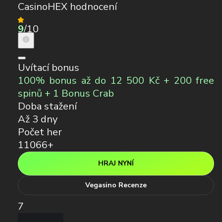
CasinoHEX hodnocení
9
/10
Uvítací bonus
100% bonus až do 12 500 Kč + 200 free
spinů + 1 Bonus Crab
Doba stažení
Až 3 dny
Počet her
11066+
HRAJ NYNÍ
Vegasino Recenze
7