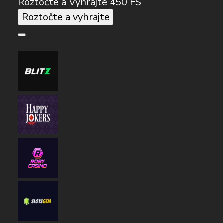
Roztočte a Vyhrajte 450 FS
Roztočte a vyhrajte