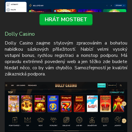
HRÁT MOSTBET
Dolly Casino
Dolly Casino zaujme stylovým zpracováním a bohatou
nabídkou sázkových příležitostí. Nabízí velmi vysoký
vstupní bonus, rychlou registraci a nonstop podporu. Má
opravdu extrémně povedený web a jen těžko zde budete
hledat něco, co by vám chybělo. Samozřejmostí je kvalitní
zákaznická podpora.