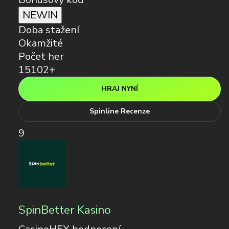
NEWIN
Doba stažení
Okamžité
Počet her
15102+
HRAJ NYNÍ
Spinline Recenze
9
SpinBetter Kasino