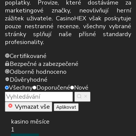
poplatky. Provize, které dostáváme za
marketingové značky, neovlivňují herní
zážitek uživatele. CasinoHEX však poskytuje
pouze nestranné recenze, všechny vybrané
stránky splňují naše přísné standardy
profesionality.
Certifikované
Bezpečné a zabezpečené
Odborně hodnoceno
Důvěryhodné
Všechny
Doporučené
Nové
Vymazat vše
Aplikovat
kasino měsíce
1