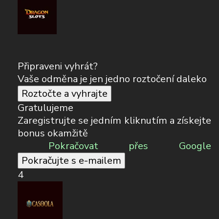
Připraveni vyhrát?
Vaše odměna je jen jedno roztočení daleko
Roztočte a vyhrajte
Gratulujeme
Zaregistrujte se jedním kliknutím a získejte
bonus okamžitě
Pokračovat přes Google
Pokračujte s e-mailem
4