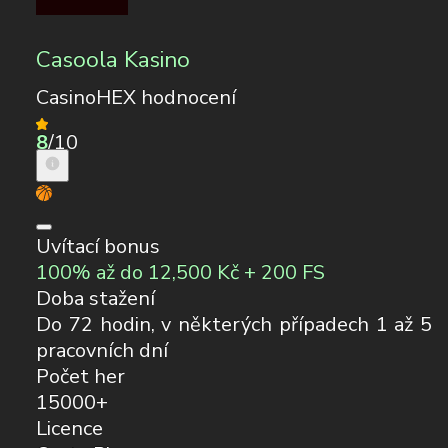
Casoola Kasino
CasinoHEX hodnocení
8
/10
Uvítací bonus
100% až do 12,500 Kč + 200 FS
Doba stažení
Do 72 hodin, v některých případech 1 až 5
pracovních dní
Počet her
15000+
Licence