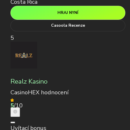
Costa Rica
HRAJ NYNÍ
Casoola Recenze
5
Realz Kasino
CasinoHEX hodnocení
5
/10
Uvítací bonus