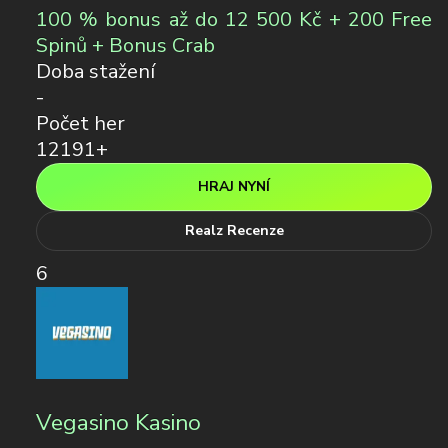
100 % bonus až do 12 500 Kč + 200 Free
Spinů + Bonus Crab
Doba stažení
-
Počet her
12191+
HRAJ NYNÍ
Realz Recenze
6
Vegasino Kasino