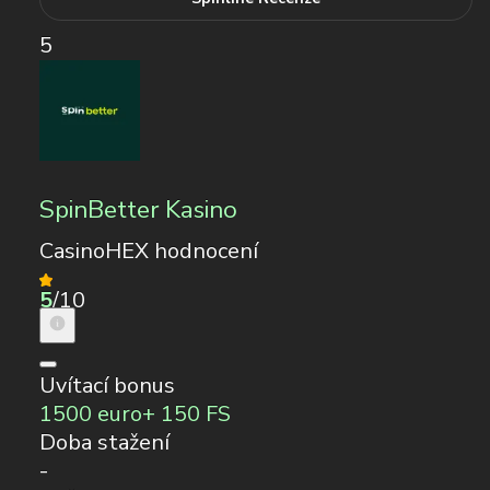
5
SpinBetter Kasino
CasinoHEX hodnocení
5
/10
Uvítací bonus
1500 euro+ 150 FS
Doba stažení
-