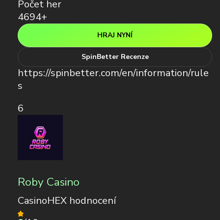
Počet her
4694+
HRAJ NYNÍ
SpinBetter Recenze
https://spinbetter.com/en/information/rule
s
6
Roby Casino
CasinoHEX hodnocení