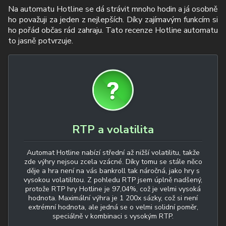
Na automatu Hotline se dá strávit mnoho hodin a já osobně
ho považuji za jeden z nejlepších. Díky zajímavým funkcím si
ho pořád občas rád zahraju. Tato recenze Hotline automatu
to jasně potvrzuje.
RTP a volatilita
Automat Hotline nabízí střední až nižší volatilitu, takže
zde výhry nejsou zcela vzácné. Díky tomu se stále něco
děje a hra není na vás bankroll tak náročná, jako hry s
vysokou volatilitou. Z pohledu RTP jsem úplně nadšený,
protože RTP hry Hotline je 97,04%, což je velmi vysoká
hodnota. Maximální výhra je 1 200x sázky, což si není
extrémní hodnota, ale jedná se o velmi solidní poměr,
speciálně v kombinaci s vysokým RTP.