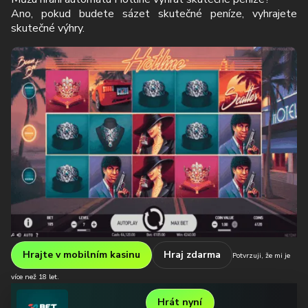
Ano, pokud budete sázet skutečné peníze, vyhrajete
skutečné výhry.
Hrajte v mobilním kasinu
Hraj zdarma
Potvrzuji, že mi je
více než 18 let.
Hrát nyní