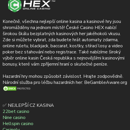
Konečně, všechna nejlepší online kasina a kasinové hry jsou
shromážděny na jednom místě! České Casino HEX nabízí
širokou škálu bezplatných kasinových her jakéhokoli vkusu.
Zde si můžete vybrat, zda budete hrát automaty zdarma,
online ruletu, blackjack, baccarat, kostky, stírací losy a video
poker bez stahování nebo registrace. Také nabízíme široký
výběr online kasin Česká republika s nejnovějšími kasinovými
bonusy, které vám zpříjemní hraní o skutečné peníze.
Hazardní hry mohou způsobit závislost. Hrajte zodpovědně.
Národní služba pro léčbu hazardních her: BeGambleAware.org
✅ NEJLEPŠÍ CZ KASINA
22bet casino
Nine casino
Hellspin casino
Casinoly