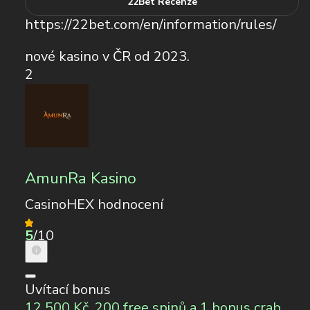
22Bet Recenze
https://22bet.com/en/information/rules/
nové kasino v ČR od 2023.
2
AmunRa Kasino
CasinoHEX hodnocení
5
/10
Uvítací bonus
12 500 Kč, 200 free spinů a 1 bonus crab