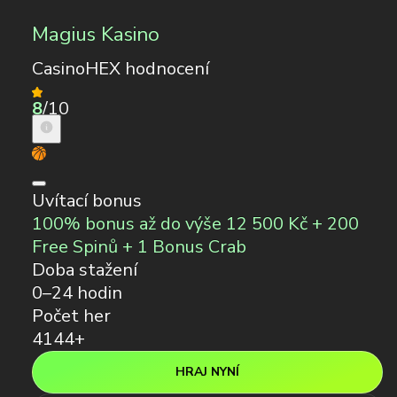
Magius Kasino
CasinoHEX hodnocení
8
/10
Uvítací bonus
100% bonus až do výše 12 500 Kč + 200
Free Spinů + 1 Bonus Crab
Doba stažení
0–24 hodin
Počet her
4144+
HRAJ NYNÍ