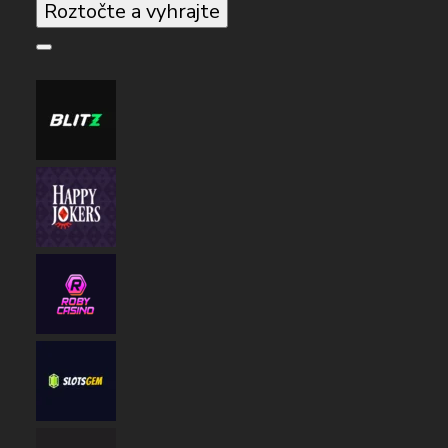
Roztočte a vyhrajte