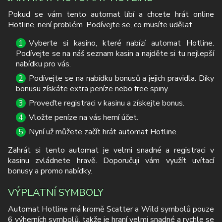
Pokud se vám tento automat líbí a chcete hrát online
Hotline, není problém. Podívejte se, co musíte udělat.
Vyberte si kasino, které nabízí automat Hotline.
Podívejte se na náš seznam kasin a najděte si tu nejlepší
nabídku pro vás.
Podívejte se na nabídku bonusů a jejich pravidla. Díky
bonusu získáte extra peníze nebo free spiny.
Proveďte registraci v kasinu a získejte bonus.
Vložte peníze na vás herní účet.
Nyní už můžete začít hrát automat Hotline.
Zahrát si tento automat je velmi snadné a registraci v
kasinu zvládnete hravě. Doporučuji vám využít uvítací
bonusy a promo nabídky.
VÝPLATNÍ SYMBOLY
Automat Hotline má kromě Scatter a Wild symbolů pouze
6 výherních symbolů, takže je hraní velmi snadné a rychle se