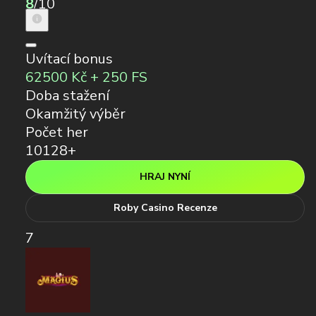
8
/10
Uvítací bonus
62500 Kč + 250 FS
Doba stažení
Okamžitý výběr
Počet her
10128+
HRAJ NYNÍ
Roby Casino Recenze
7