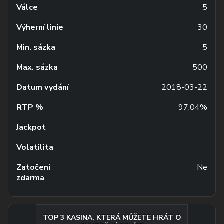
Válce
5
Výherní linie
30
Min. sázka
5
Max. sázka
500
Datum vydání
2018-03-22
RTP %
97,04%
Jackpot
Volatilita
Zatočení
Ne
zdarma
TOP 3 KASINA, KTERÁ MŮŽETE HRÁT O