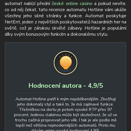
automat nabízí přední
české online casino
a pokud nevíte,
co od něj čekat, tato recenze automatu Hotline vám ukáže
všechny jeho silné stránky a funkce. Automat poskytuje
NetEnt, jeden z největších poskytovatelů hazardních her na
světě, což je zárukou skvělé zábavy. Hotline je populární
díky svým bonusovým funkcím a dokonalému stylu.
Hodnocení autora - 4,9/5
Automat Hotline patří k mým nejoblíbenějším. Zbožňuji
jeho dokonalý styl a také to, že má zajímavé funkce.
Třešničkou na dortu je potom vysoké RTP přes 97
procent. Jedinou slabinou může být skutečnost, že už se
trochu začíná projevovat jeho věk. I tak je ale podle mě
lepší než většina nejmodernějších automatů. Proto mu
dávám velmi vysoké hodnocení 4.9/5.