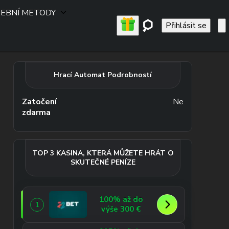
EBNÍ METODY
Přihlásit se
Hrací Automat Podrobností
Zatočení
Ne
zdarma
TOP 3 KASINA, KTERÁ MŮŽETE HRÁT O
SKUTEČNÉ PENÍZE
100% až do
1
výše 300 €