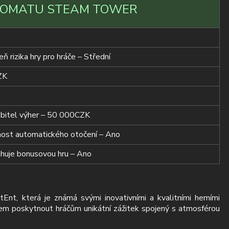
TOMATU STEAM TOWER
ň rizika hry pro hráče – Střední
ZK
bitel výher – 50 000CZK
ost automatického otočení – Ano
huje bonusovou hru – Ano
nt, která je známá svými inovativními a kvalitními herními
em poskytnout hráčům unikátní zážitek spojený s atmosférou