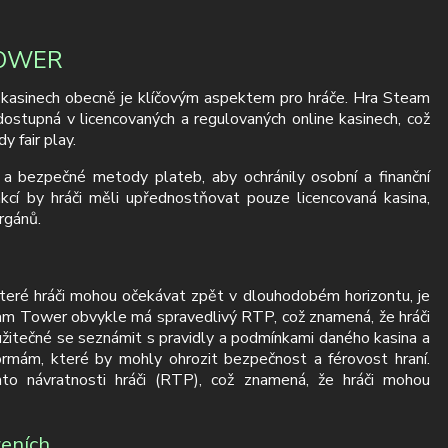
TOWER
 kasinech obecně je klíčovým aspektem pro hráče. Hra Steam
ostupná v licencovaných a regulovaných online kasinech, což
y fair play.
t a bezpečné metody plateb, aby ochránily osobní a finanční
sakcí by hráči měli upřednostňovat pouze licencovaná kasina,
rgánů.
které hráči mohou očekávat zpět v dlouhodobém horizontu, je
eam Tower obvykle má spravedlivý RTP, což znamená, že hráči
e užitečné se seznámit s pravidly a podmínkami daného kasina a
rmám, které by mohly ohrozit bezpečnost a férovost hraní.
o návratnosti hráči (RTP), což znamená, že hráči mohou
zeních