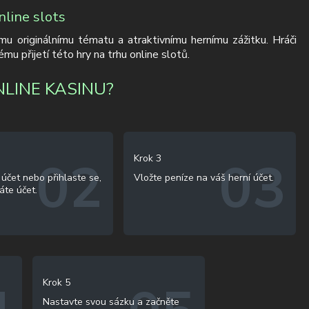
nline slots
u originálnímu tématu a atraktivnímu hernímu zážitku. Hráči
ému přijetí této hry na trhu online slotů.
LINE KASINU?
Krok 3
 účet nebo přihlaste se,
Vložte peníze na váš herní účet.
áte účet.
Krok 5
Nastavte svou sázku a začněte