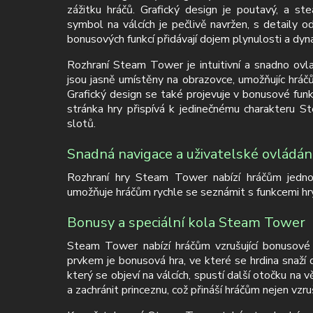
zážitku hráčů. Grafický design je poutavý, a s
symbol na válcích je pečlivě navržen, s detaily 
bonusových funkcí přidávají dojem plynulosti a dyna
Rozhraní Steam Tower je intuitivní a snadno ovlad
jsou jasně umístěny na obrazovce, umožňujíc hrá
Grafický design se také projevuje v bonusové funkc
stránka hry přispívá k jedinečnému charakteru S
slotů.
Snadná navigace a uživatelské ovládán
Rozhraní hry Steam Tower nabízí hráčům jednod
umožňuje hráčům rychle se seznámit s funkcemi hry
Bonusy a speciální kola Steam Tower
Steam Tower nabízí hráčům vzrušující bonusové fu
prvkem je bonusová hra, ve které se hrdina snaží 
který se objeví na válcích, spustí další otočku na 
a zachránit princeznu, což přináší hráčům nejen vzruše