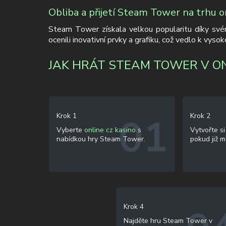
Obliba a přijetí Steam Tower na trhu o
Steam Tower získala velkou popularitu díky svém
ocenili inovativní prvky a grafiku, což vedlo k vysok
JAK HRÁT STEAM TOWER V ON
Krok 1
Krok 2
Vyberte
online cz kasino
s
Vytvořte si
nabídkou hry Steam Tower.
pokud již m
Krok 4
Najděte hru Steam Tower v