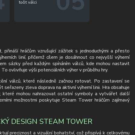
točit válci.
 přináší hráčům vzrušující zážitek s jednoduchými a přesto
rních linií, přičemž cílem je dosáhnout co nejvyšší výherní
ýběrem sázky před každým spínáním válců, kde mohou nastavit
. To ovlivňuje výši potenciálních výher v průběhu hry.
tění válců, které následně začnou rotovat. Po zastavení se
 seřazeny zleva doprava na aktivní výherní linii. Hra obsahuje
, které mohou nahrazovat ostatní symboly a vytvářet další
ýherními možnostmi poskytuje Steam Tower hráčům zajímavý
CKÝ DESIGN STEAM TOWER
tují preciznost a vizuální bohatství, což přispívá k celkovému