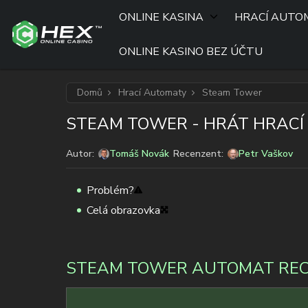
ONLINE KASINA
HRACÍ AUTO
ОNLІNЕ KАSІNО BЕZ ÚČTU
Domů
Hrací Automaty
Steam Tower
STEAM TOWER - HRÁT HRAC
Autor:
Tomáš Novák
Recenzent:
Petr Vaškov
Problém?
Celá obrazovka
STEAM TOWER AUTOMAT REC