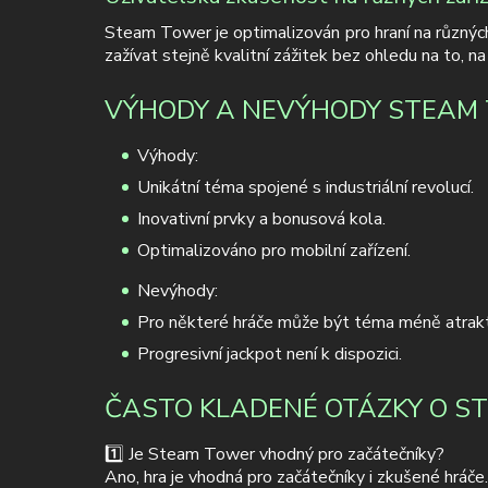
Steam Tower je optimalizován pro hraní na různých
zažívat stejně kvalitní zážitek bez ohledu na to, na 
VÝHODY A NEVÝHODY STEAM
Výhody:
Unikátní téma spojené s industriální revolucí.
Inovativní prvky a bonusová kola.
Optimalizováno pro mobilní zařízení.
Nevýhody:
Pro některé hráče může být téma méně atrakti
Progresivní jackpot není k dispozici.
ČASTO KLADENÉ OTÁZKY O S
1️⃣ Je Steam Tower vhodný pro začátečníky?
Ano, hra je vhodná pro začátečníky i zkušené hráče. 